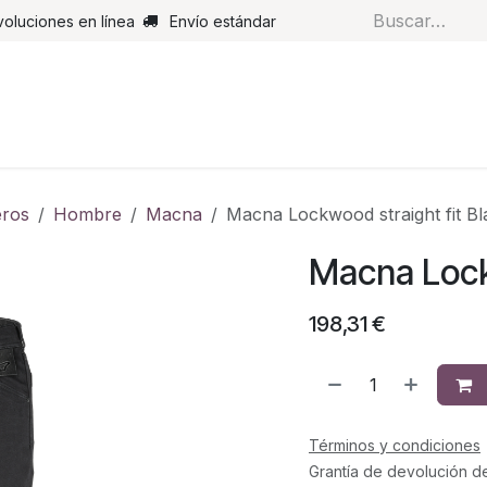
voluciones en línea
Envío estándar
s
Pantalones
Botas
Guantes
Airbags
Monos de cue
ros
Hombre
Macna
Macna Lockwood straight fit Bl
Macna Lockw
198,31
€
Términos y condiciones
Grantía de devolución d