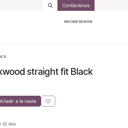
Contáctenos
INICIAR SESIÓN
ro
Intercomunicadores
Accesorios
Ayuda
ack
ood straight fit Black
Añadir a la cesta
e 30 días