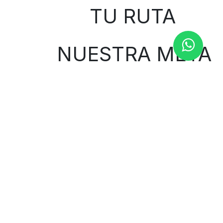
TU RUTA
NUESTRA META
Contáctenos
Contáctenos
1000curvasbilbao@gmail.com
944 653 424
Avenida Ramón y Cajal 66
48014 Bilbao