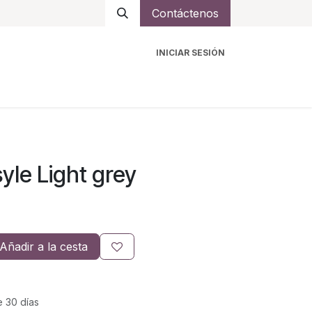
Contáctenos
INICIAR SESIÓN
ro
Intercomunicadores
Accesorios
Ayuda
yle Light grey
Añadir a la cesta
e 30 días