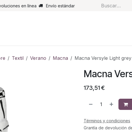
voluciones en línea
Envío estándar
s
Pantalones
Botas
Guantes
Airbags
Monos de cue
re
Textil
Verano
Macna
Macna Versyle Light grey
Macna Vers
173,51
€
Términos y condiciones
Grantía de devolución d