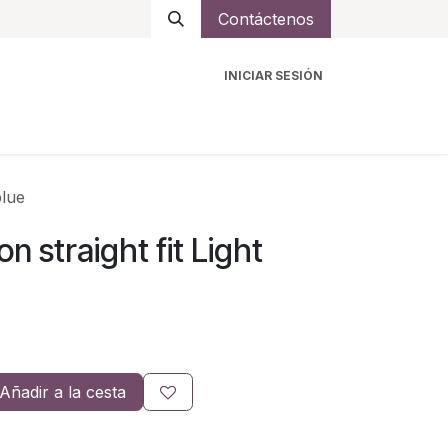
Contáctenos
INICIAR SESIÓN
ro
Intercomunicadores
Accesorios
Ayuda
blue
n straight fit Light
Añadir a la cesta