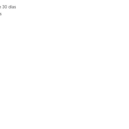
e 30 días
s