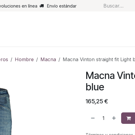
voluciones en línea
Envío estándar
s
Pantalones
Botas
Guantes
Airbags
Monos de cue
ros
Hombre
Macna
Macna Vinton straight fit Light 
Macna Vinto
blue
165,25
€
Términos y condiciones