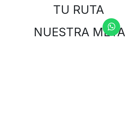
TU RUTA
NUESTRA META
Contáctenos
Contáctenos
1000curvasbilbao@gmail.com
944 653 424
Avenida Ramón y Cajal 66
48014 Bilbao