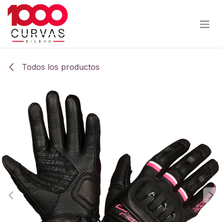
Ir al contenido
Todos los productos