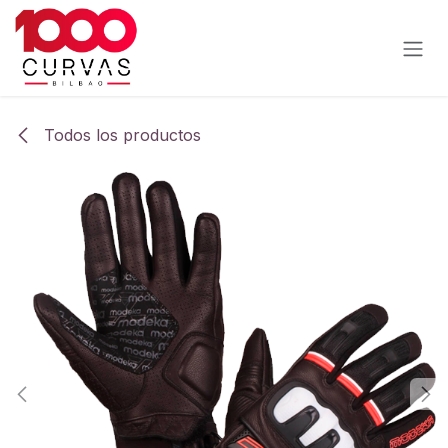
Ir al contenido
Todos los productos