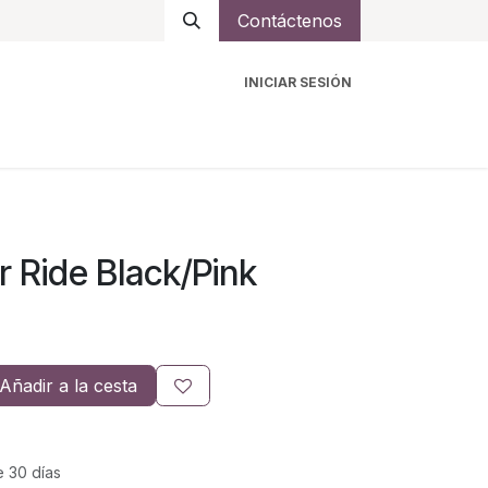
Contáctenos
INICIAR SESIÓN
ro
Intercomunicadores
Accesorios
Ayuda
 Ride Black/Pink
Añadir a la cesta
e 30 días