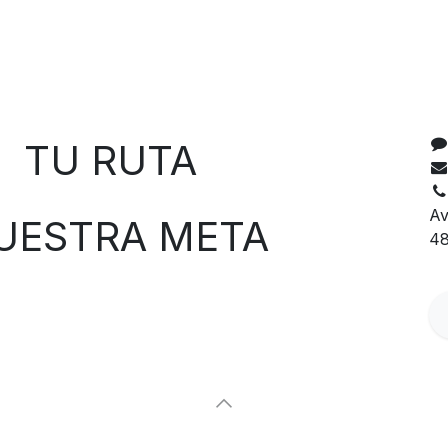
C
 RUTA
Av
TRA META
48
Con tecnología de