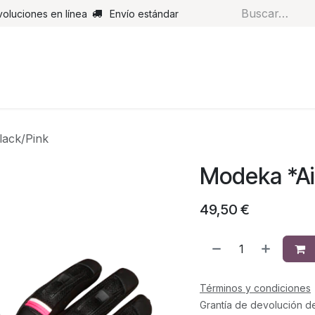
voluciones en línea
Envío estándar
s
Pantalones
Botas
Guantes
Airbags
Monos de cue
lack/Pink
Modeka *Air
49,50
€
Términos y condiciones
Grantía de devolución d