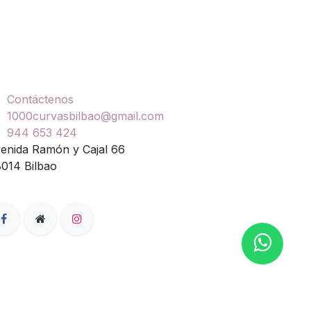
ontáctenos
Contáctenos
1000curvasbilbao@gmail.com
944 653 424
enida Ramón y Cajal 66
014 Bilbao
- El mejor
Comercio electrónico de código abierto