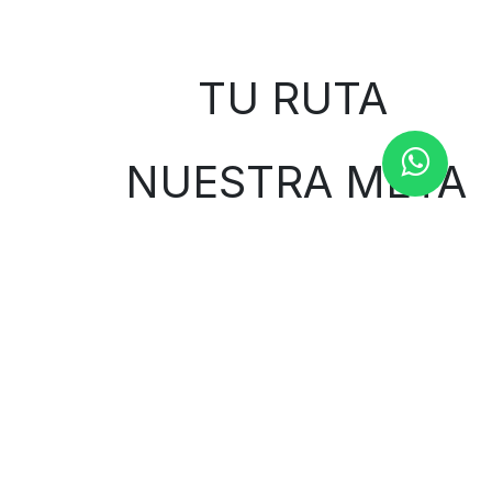
Sobre nosotros
TU RUTA
NUESTRA META
Contáctenos
Contáctenos
1000curvasbilbao@gmail.com
944 653 424
Avenida Ramón y Cajal 66
48014 Bilbao