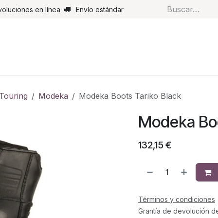
voluciones en línea
Envío estándar
s
Pantalones
Botas
Guantes
Airbags
Monos de cue
Touring
Modeka
Modeka Boots Tariko Black
Modeka Boo
132,15
€
Términos y condiciones
Grantía de devolución d