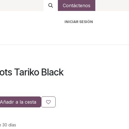
Contáctenos
INICIAR SESIÓN
ro
Intercomunicadores
Accesorios
Ayuda
ts Tariko Black
Añadir a la cesta
e 30 días