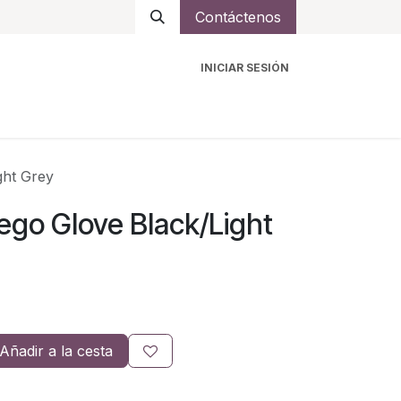
Contáctenos
INICIAR SESIÓN
ro
Intercomunicadores
Accesorios
Ayuda
ght Grey
go Glove Black/Light
Añadir a la cesta