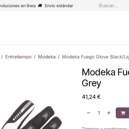
voluciones en línea
Envío estándar
s
Pantalones
Botas
Guantes
Airbags
Monos de cue
Entretiempo
Modeka
Modeka Fuego Glove Black/Li
Modeka Fue
Grey
41,24
€
Términos y condiciones