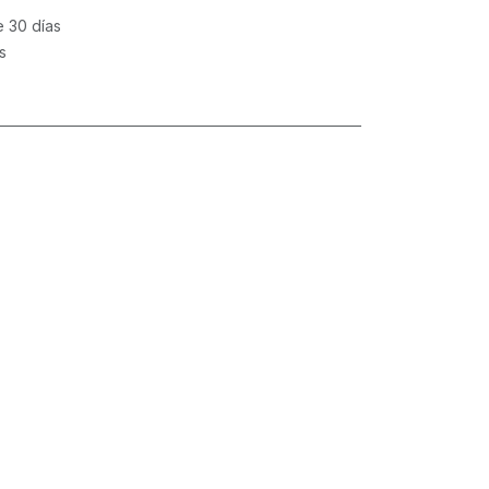
e 30 días
s