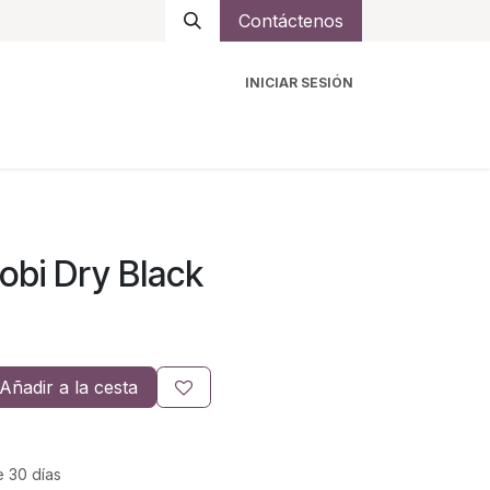
Contáctenos
INICIAR SESIÓN
ro
Intercomunicadores
Accesorios
Ayuda
bi Dry Black
Añadir a la cesta
e 30 días