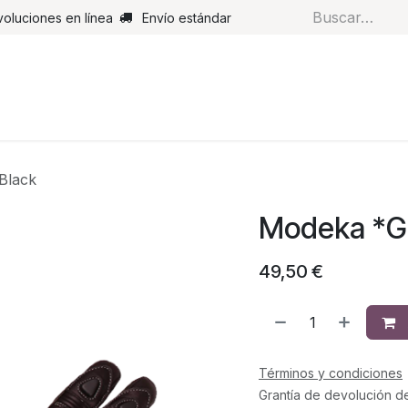
voluciones en línea
Envío estándar
s
Pantalones
Botas
Guantes
Airbags
Monos de cue
Black
Modeka *Go
49,50
€
Términos y condiciones
Grantía de devolución d