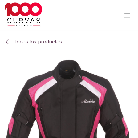
Ir al contenido
Todos los productos