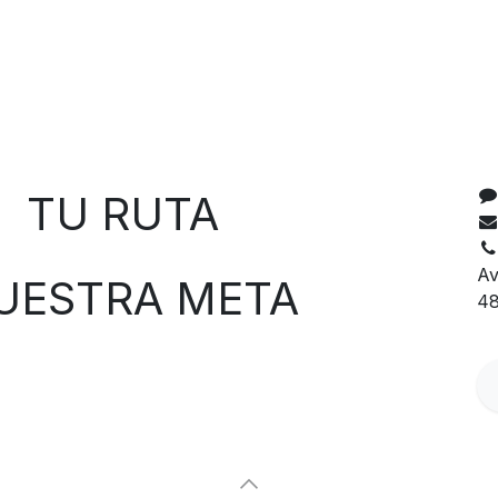
C
 RUTA
Av
TRA META
48