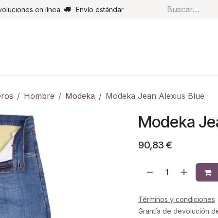
voluciones en línea
Envío estándar
s
Pantalones
Botas
Guantes
Airbags
Monos de cue
ros
Hombre
Modeka
Modeka Jean Alexius Blue
Modeka Jea
90,83
€
Términos y condiciones
Grantía de devolución d