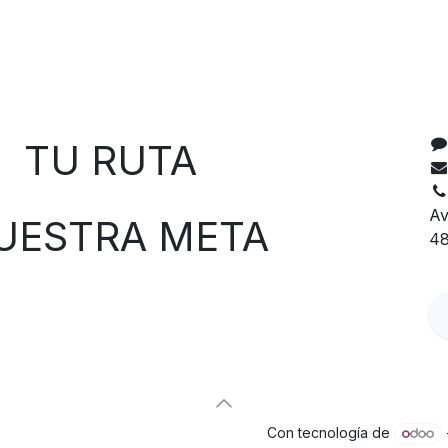
C
 RUTA
Av
TRA META
48
Con tecnología de