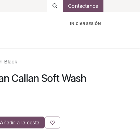
Contáctenos
INICIAR SESIÓN
ro
Intercomunicadores
Accesorios
Ayuda
h Black
n Callan Soft Wash
Añadir a la cesta