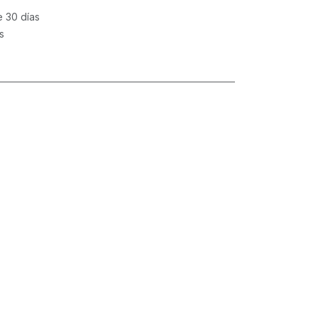
e 30 días
s