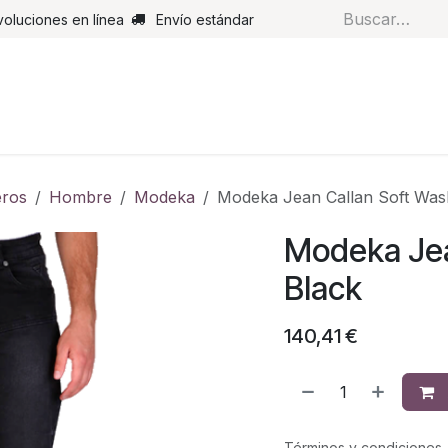
voluciones en línea
Envío estándar
s
Pantalones
Botas
Guantes
Airbags
Monos de cue
ros
Hombre
Modeka
Modeka Jean Callan Soft Was
Modeka Jea
Black
140,41
€
Términos y condiciones