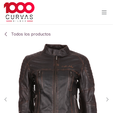
Ir al contenido
Todos los productos