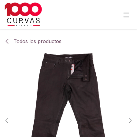
Ir al contenido
Todos los productos