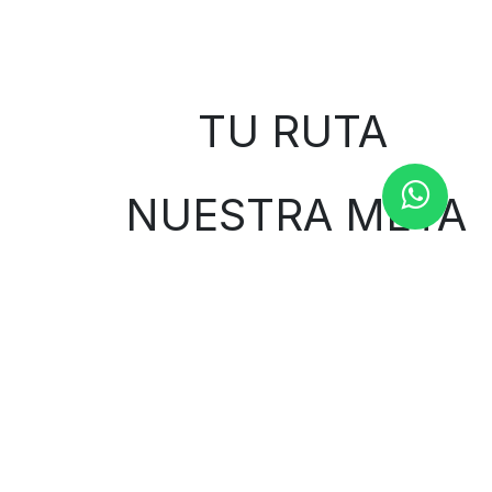
Sobre nosotros
TU RUTA
NUESTRA META
Contáctenos
Contáctenos
1000curvasbilbao@gmail.com
944 653 424
Avenida Ramón y Cajal 66
48014 Bilbao