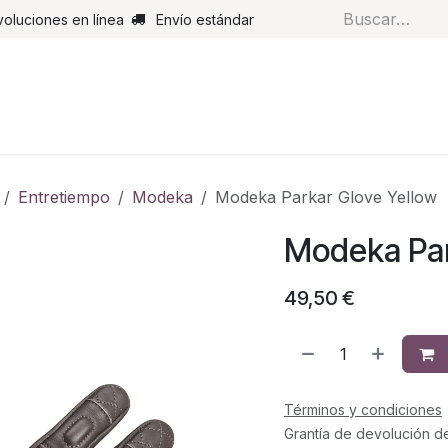
voluciones en línea
Envío estándar
s
Pantalones
Botas
Guantes
Airbags
Monos de cue
Entretiempo
Modeka
Modeka Parkar Glove Yellow
Modeka Par
49,50
€
Términos y condiciones
Grantía de devolución d