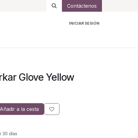
Contáctenos
INICIAR SESIÓN
ro
Intercomunicadores
Accesorios
Ayuda
kar Glove Yellow
Añadir a la cesta
e 30 días