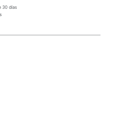
e 30 días
s