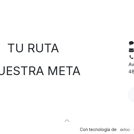
C
 RUTA
Av
TRA META
48
Con tecnología de