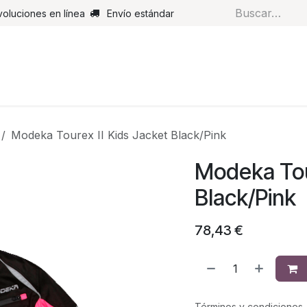
voluciones en línea
Envío estándar
s
Pantalones
Botas
Guantes
Airbags
Monos de cue
Modeka Tourex II Kids Jacket Black/Pink
Modeka Tour
Black/Pink
78,43
€
Términos y condiciones