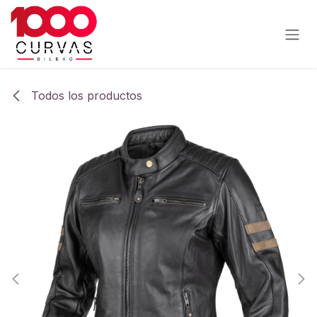
Ir al contenido
Todos los productos