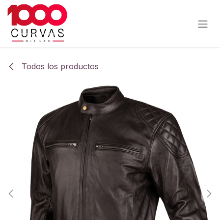
Ir al contenido
Todos los productos