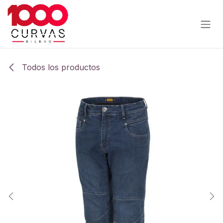
Ir al contenido
Todos los productos