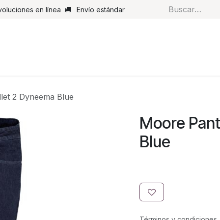
voluciones en línea
Envío estándar
s
Pantalones
Botas
Guantes
Airbags
Monos de cue
let 2 Dyneema Blue
Moore Pant
Blue
Términos y condiciones