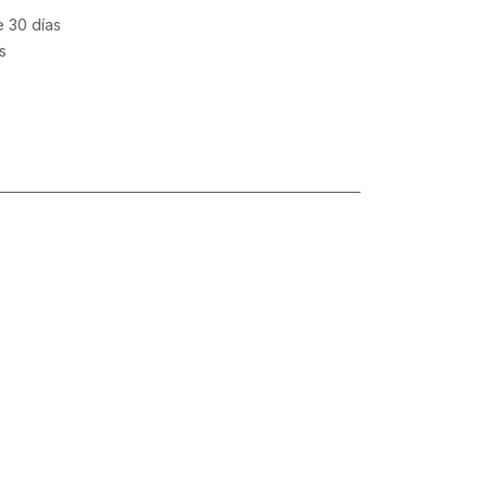
e 30 días
s