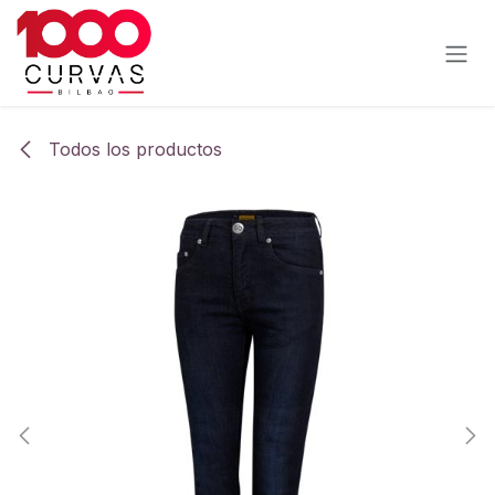
Ir al contenido
Todos los productos