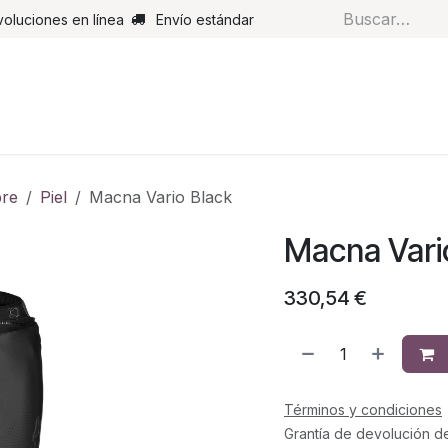
voluciones en línea
Envío estándar
s
Pantalones
Botas
Guantes
Airbags
Monos de cue
re
Piel
Macna Vario Black
Macna Vari
330,54
€
Términos y condiciones
Grantía de devolución d