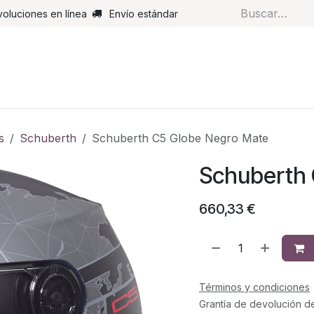
voluciones en línea
Envío estándar
s
Pantalones
Botas
Guantes
Airbags
Monos de cue
s
Schuberth
Schuberth C5 Globe Negro Mate
Schuberth 
660,33
€
Términos y condiciones
Grantía de devolución d