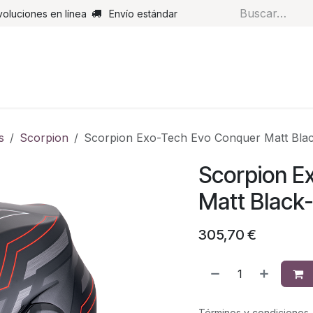
voluciones en línea
Envío estándar
s
Pantalones
Botas
Guantes
Airbags
Monos de cue
s
Scorpion
Scorpion Exo-Tech Evo Conquer Matt Bla
Scorpion E
Matt Black
305,70
€
Términos y condiciones