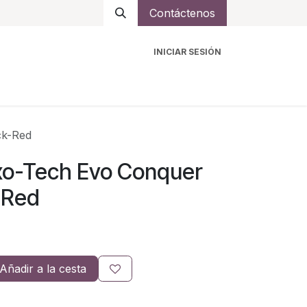
Contáctenos
INICIAR SESIÓN
ro
Intercomunicadores
Accesorios
Ayuda
ck-Red
xo-Tech Evo Conquer
-Red
Añadir a la cesta