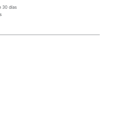
e 30 días
s