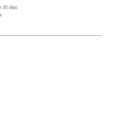
e 30 días
s