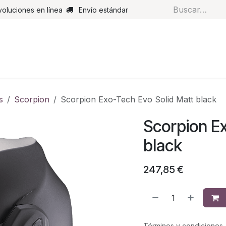
voluciones en línea
Envío estándar
s
Pantalones
Botas
Guantes
Airbags
Monos de cue
s
Scorpion
Scorpion Exo-Tech Evo Solid Matt black
Scorpion E
black
247,85
€
Términos y condiciones