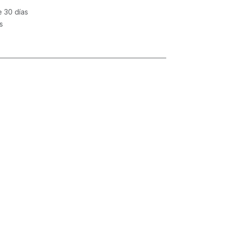
e 30 días
s