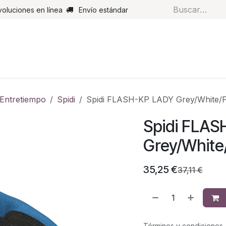
voluciones en línea
Envío estándar
s
Pantalones
Botas
Guantes
Airbags
Monos de cue
Entretiempo
Spidi
Spidi FLASH-KP LADY Grey/White/
Spidi FLA
Grey/White
35,25
€
37,11
€
Términos y condiciones