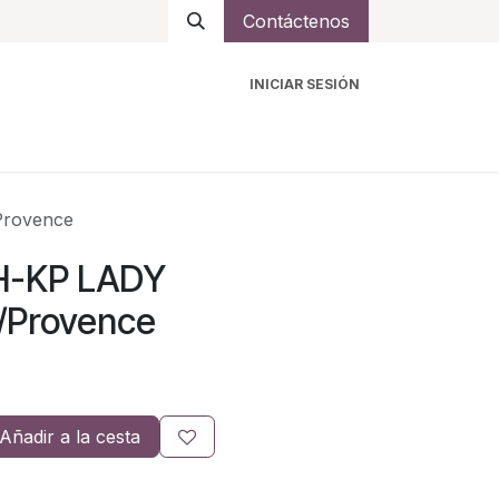
Contáctenos
INICIAR SESIÓN
ro
Intercomunicadores
Accesorios
Ayuda
Provence
SH-KP LADY
/Provence
Añadir a la cesta