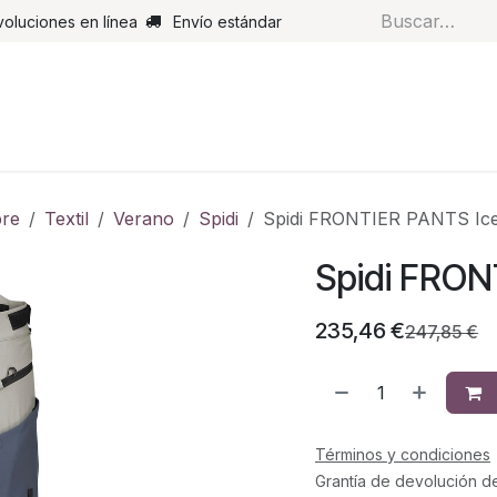
voluciones en línea
Envío estándar
s
Pantalones
Botas
Guantes
Airbags
Monos de cue
re
Textil
Verano
Spidi
Spidi FRONTIER PANTS Ice
Spidi FRON
235,46
€
247,85
€
Términos y condiciones
Grantía de devolución d