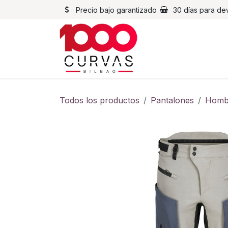
Ir al contenido
Precio bajo garantizado
30 días para de
Cascos
Chaqueta
Todos los productos
Pantalones
Homb