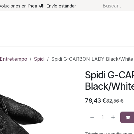
voluciones en línea
Envío estándar
s
Pantalones
Botas
Guantes
Airbags
Monos de cue
Entretiempo
Spidi
Spidi G-CARBON LADY Black/White
Spidi G-C
Black/Whit
78,43
€
82,56
€
Términos y condiciones