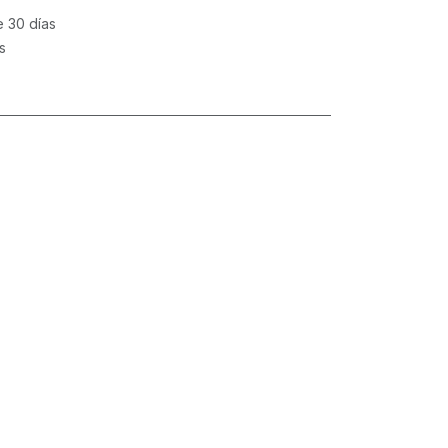
e 30 días
s