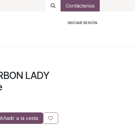
Contáctenos
INICIAR SESIÓN
ro
Intercomunicadores
Accesorios
Ayuda
ARBON LADY
e
Añadir a la cesta