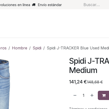
voluciones en línea
Envío estándar
s
Pantalones
Botas
Guantes
Airbags
Monos de cue
ros
Hombre
Spidi
Spidi J-TRACKER Blue Used Med
Spidi J-TR
Medium
141,24
€
148,68
€
Términos y condiciones