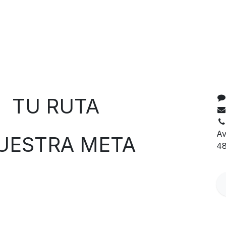
C
 RUTA
Av
TRA META
48