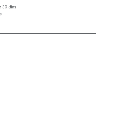
e 30 días
s