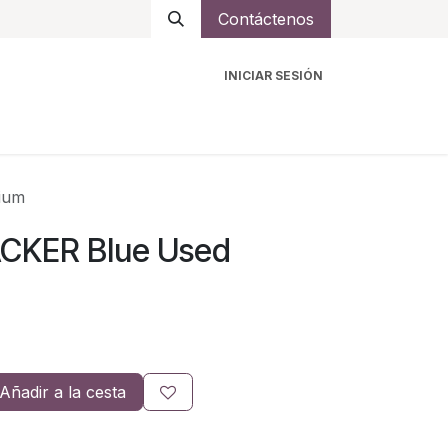
Contáctenos
INICIAR SESIÓN
ro
Intercomunicadores
Accesorios
Ayuda
ium
ACKER Blue Used
Añadir a la cesta