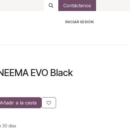
Contáctenos
INICIAR SESIÓN
ro
Intercomunicadores
Accesorios
Ayuda
YNEEMA EVO Black
Añadir a la cesta
e 30 días