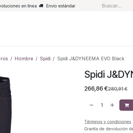
voluciones en línea
Envío estándar
s
Pantalones
Botas
Guantes
Airbags
Monos de cue
ros
Hombre
Spidi
Spidi J&DYNEEMA EVO Black
Spidi J&D
266,86
€
280,91
€
Términos y condiciones
Grantía de devolución d