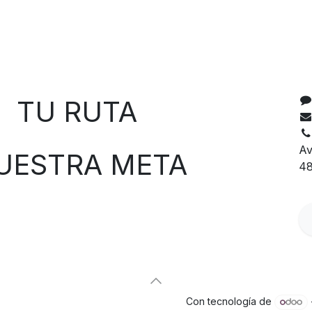
C
 RUTA
Av
TRA META
48
Con tecnología de