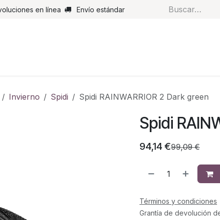
voluciones en línea
Envío estándar
s
Pantalones
Botas
Guantes
Airbags
Monos de cue
Invierno
Spidi
Spidi RAINWARRIOR 2 Dark green
Spidi RAIN
94,14
€
99,09
€
Términos y condiciones
Grantía de devolución d