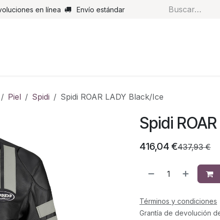
voluciones en línea
Envío estándar
s
Pantalones
Botas
Guantes
Airbags
Monos de cue
Piel
Spidi
Spidi ROAR LADY Black/Ice
Spidi ROAR
416,04
€
437,93
€
Términos y condiciones
Grantía de devolución d