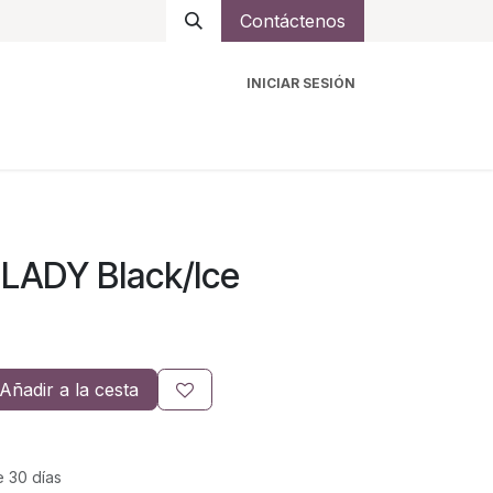
Contáctenos
INICIAR SESIÓN
ro
Intercomunicadores
Accesorios
Ayuda
 LADY Black/Ice
Añadir a la cesta
e 30 días