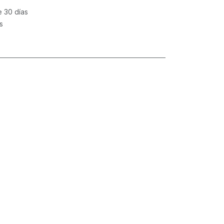
e 30 días
s