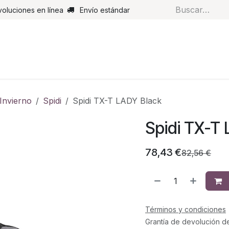
voluciones en línea
Envío estándar
s
Pantalones
Botas
Guantes
Airbags
Monos de cue
Invierno
Spidi
Spidi TX-T LADY Black
Spidi TX-T
78,43
€
82,56
€
Términos y condiciones
Grantía de devolución d