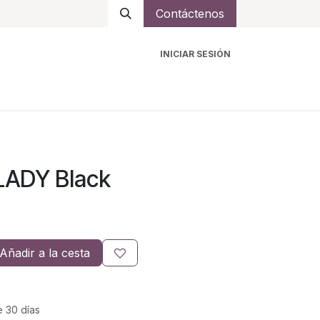
Contáctenos
INICIAR SESIÓN
ro
Intercomunicadores
Accesorios
Ayuda
 LADY Black
Añadir a la cesta
e 30 días