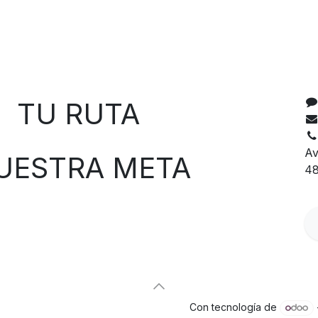
C
 RUTA
Av
TRA META
48
Con tecnología de