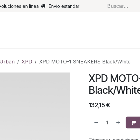
voluciones en línea
Envío estándar
s
Pantalones
Botas
Guantes
Airbags
Monos de cue
Urban
XPD
XPD MOTO-1 SNEAKERS Black/White
XPD MOTO
Black/Whit
132,15
€
Términos y condiciones