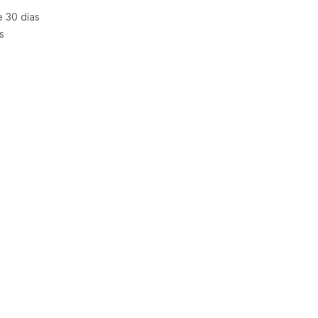
e 30 días
s