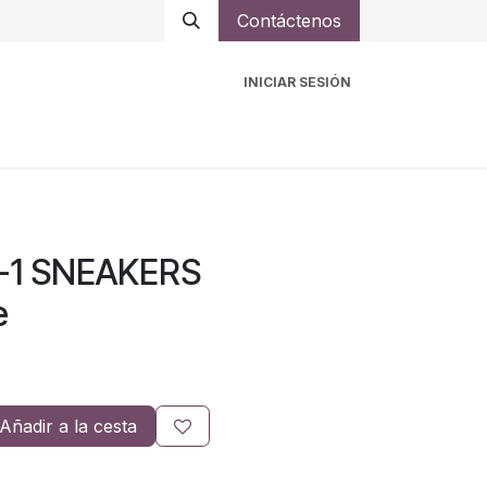
Contáctenos
INICIAR SESIÓN
ro
Intercomunicadores
Accesorios
Ayuda
-1 SNEAKERS
e
Añadir a la cesta