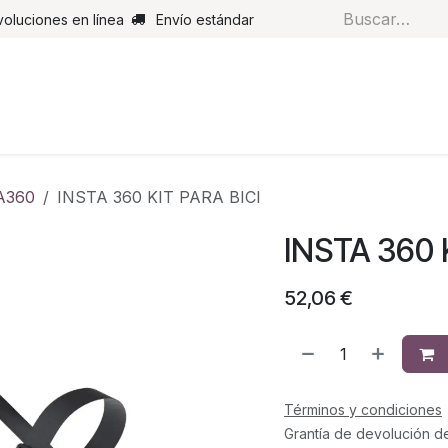
voluciones en línea
Envío estándar
s
Pantalones
Botas
Guantes
Airbags
Monos de cue
A360
INSTA 360 KIT PARA BICI
INSTA 360 
52,06
€
Términos y condiciones
Grantía de devolución d