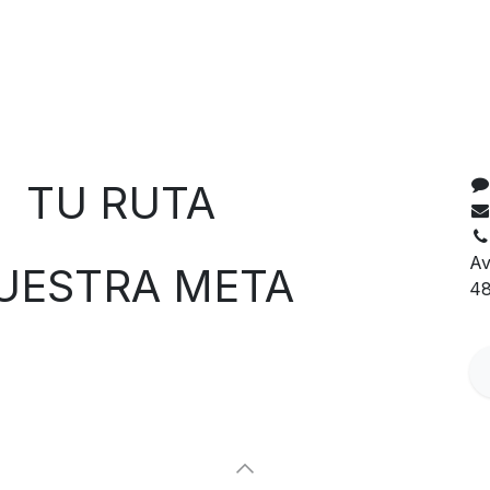
C
 RUTA
Av
TRA META
48