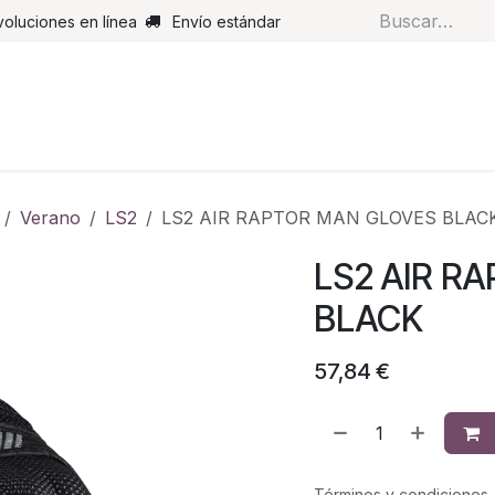
voluciones en línea
Envío estándar
s
Pantalones
Botas
Guantes
Airbags
Monos de cue
Verano
LS2
LS2 AIR RAPTOR MAN GLOVES BLAC
LS2 AIR R
BLACK
57,84
€
Términos y condiciones