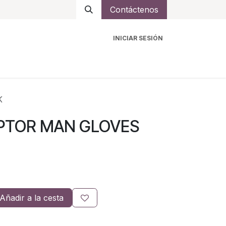
Contáctenos
INICIAR SESIÓN
ro
Intercomunicadores
Accesorios
Ayuda
K
APTOR MAN GLOVES
Añadir a la cesta