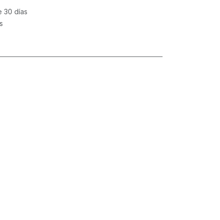
e 30 días
s