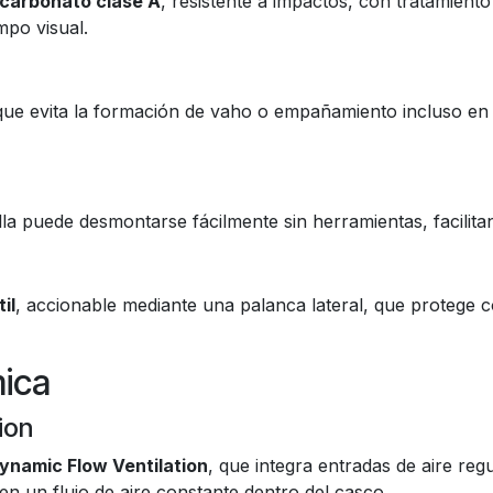
icarbonato clase A
, resistente a impactos, con tratamient
mpo visual.
que evita la formación de vaho o empañamiento incluso en 
alla puede desmontarse fácilmente sin herramientas, facilita
il
, accionable mediante una palanca lateral, que protege co
mica
ion
ynamic Flow Ventilation
, que integra entradas de aire reg
n un flujo de aire constante dentro del casco.