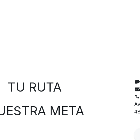
ral, casco LS2 ECE 22.06, casco LS2 Bilbao, casco sport-
C
 RUTA
Av
TRA META
48