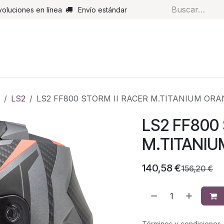
voluciones en línea
Envío estándar
s
Pantalones
Botas
Guantes
Airbags
Monos de cue
LS2
LS2 FF800 STORM II RACER M.TITANIUM ORA
LS2 FF800
M.TITANI
140,58
€
156,20
€
Términos y condiciones