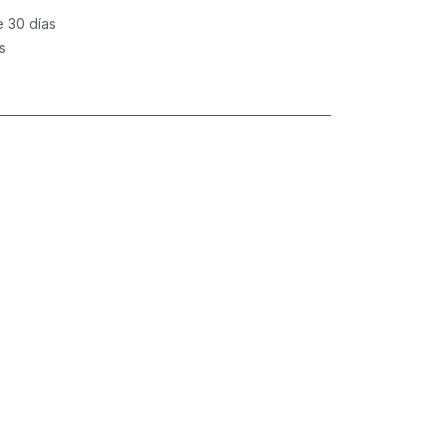
e 30 días
s