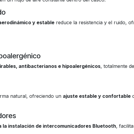
do
aerodinámico y estable
reduce la resistencia y el ruido, o
ipoalergénico
irables, antibacterianos e hipoalergénicos
, totalmente d
orma natural, ofreciendo un
ajuste estable y confortable
q
dores
 la instalación de intercomunicadores Bluetooth
, facili