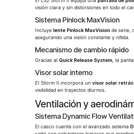
El LS2 Storm II equipa una
pantalla de pol
visión clara y sin distorsiones en todo el ca
Sistema Pinlock MaxVision
Incluye
lente Pinlock MaxVision
de serie, 
asegurando una visión constante y nítida.
Mecanismo de cambio rápido
Gracias al
Quick Release System
, la pant
Visor solar interno
El Storm II incorpora un
visor solar retráct
visibilidad en trayectos diurnos.
Ventilación y aerodiná
Sistema Dynamic Flow Ventilat
El casco cuenta con el avanzado sistema
D
junto con extractores traseros que mantiene