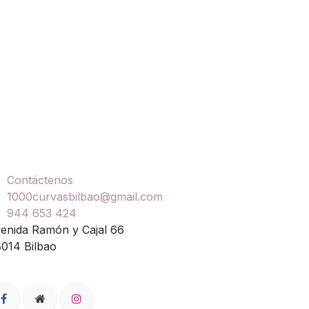
touring LS2, casco LS2 Pinlock, casco LS2
ontáctenos
Contáctenos
1000curvasbilbao@gmail.com
944 653 424
enida Ramón y Cajal 66
014 Bilbao