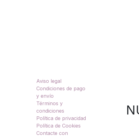
casco LS2 FF800 Storm II, casco LS2 integ
con visor solar, casco LS2
Enlaces útiles
Sobre nosotros
Aviso legal
TU
Condiciones de pago
y envío
Términos y
NUES
condiciones
Política de privacidad
Política de Cookies
Contacte con