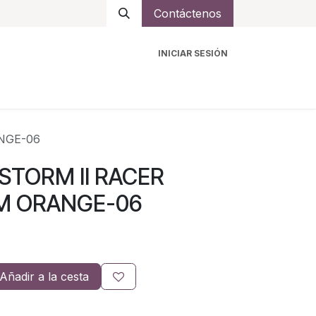
Contáctenos
INICIAR SESIÓN
ro
Intercomunicadores
Accesorios
Ayuda
NGE-06
 STORM II RACER
UM ORANGE-06
Añadir a la cesta