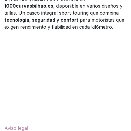
1000curvasbilbao.es
, disponible en varios diseños y
tallas. Un casco integral sport-touring que combina
tecnología, seguridad y confort
para motoristas que
exigen rendimiento y fiabilidad en cada kilómetro.
casco LS2 FF800 Storm II, casco LS2 integral, casco
LS2 ECE 22.06, casco LS2 Bilbao, casco sport-touring
LS2, casco LS2 Pinlock, casco LS2 con visor solar,
casco LS2
Enlaces útiles
Aviso legal