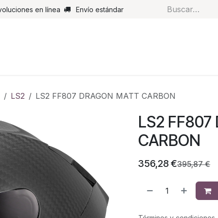
voluciones en línea
Envío estándar
s
Pantalones
Botas
Guantes
Airbags
Monos de cue
LS2
LS2 FF807 DRAGON MATT CARBON
LS2 FF807
CARBON
356,28
€
395,87
€
Términos y condiciones