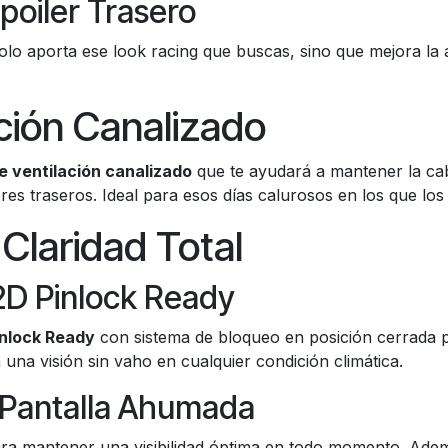
poiler Trasero
lo aporta ese look racing que buscas, sino que mejora la ae
ción Canalizado
e ventilación canalizado
que te ayudará a mantener la cab
tores traseros. Ideal para esos días calurosos en los que lo
Claridad Total
2D Pinlock Ready
inlock Ready
con sistema de bloqueo en posición cerrada p
una visión sin vaho en cualquier condición climática.
y Pantalla Ahumada
ra mantener una visibilidad óptima en todo momento. Ade