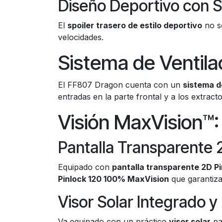
Diseño Deportivo con S
El
spoiler trasero de estilo deportivo
no so
velocidades.
Sistema de Ventila
El FF807 Dragon cuenta con un
sistema d
entradas en la parte frontal y a los extrac
Visión MaxVision™: 
Pantalla Transparente 
Equipado con
pantalla transparente 2D P
Pinlock 120 100% MaxVision
que garantiza 
Visor Solar Integrado 
Va equipado con un práctico
visor solar
pa