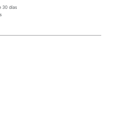
e 30 días
s