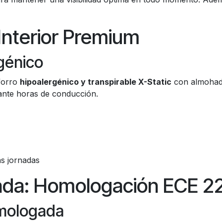
 Interior Premium
rgénico
forro
hipoalergénico y transpirable X-Static
con almohadil
ante horas de conducción.
s jornadas
cada: Homologación ECE 2
mologada