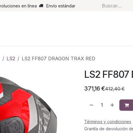
voluciones en línea
Envío estándar
s
Pantalones
Botas
Guantes
Airbags
Monos de cue
LS2
LS2 FF807 DRAGON TRAX RED
LS2 FF807
371,16
€
412,40
€
Términos y condiciones
Grantía de devolución d