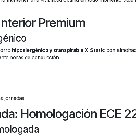
 Interior Premium
rgénico
forro
hipoalergénico y transpirable X-Static
con almohadil
ante horas de conducción.
s jornadas
cada: Homologación ECE 2
mologada