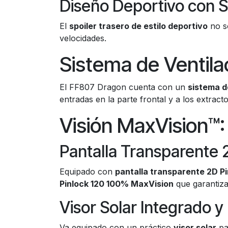
Diseño Deportivo con S
El
spoiler trasero de estilo deportivo
no so
velocidades.
Sistema de Ventila
El FF807 Dragon cuenta con un
sistema d
entradas en la parte frontal y a los extrac
Visión MaxVision™: 
Pantalla Transparente 
Equipado con
pantalla transparente 2D P
Pinlock 120 100% MaxVision
que garantiza 
Visor Solar Integrado 
Va equipado con un práctico
visor solar
pa