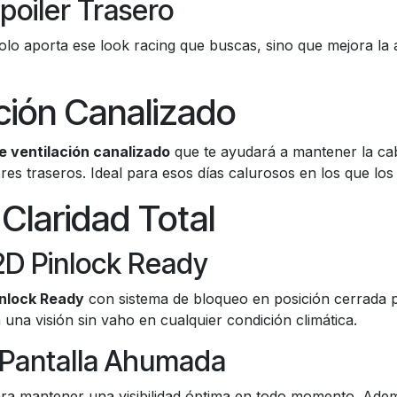
poiler Trasero
lo aporta ese look racing que buscas, sino que mejora la ae
ción Canalizado
e ventilación canalizado
que te ayudará a mantener la cab
tores traseros. Ideal para esos días calurosos en los que lo
Claridad Total
2D Pinlock Ready
inlock Ready
con sistema de bloqueo en posición cerrada p
una visión sin vaho en cualquier condición climática.
y Pantalla Ahumada
ra mantener una visibilidad óptima en todo momento. Ade