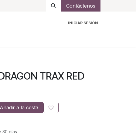
Contáctenos
INICIAR SESIÓN
ro
Intercomunicadores
Accesorios
Ayuda
 DRAGON TRAX RED
Añadir a la cesta
e 30 días