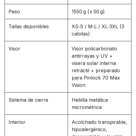
Peso
1550 g (± 50 g)
Tallas disponibles
XS‑S / M‑L / XL‑3XL (3
calotas)
Visor
Visor policarbonato
antirrayas y UV +
visera solar interna
retráctil + preparado
para Pinlock 70 Max
Vision
Sistema de cierre
Hebilla metálica
micrométrica
Interior
Acolchado transpirable,
hipoalergénico,