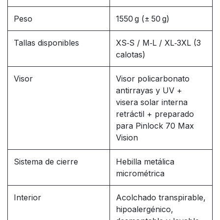
Peso
1550 g (± 50 g)
Tallas disponibles
XS‑S / M‑L / XL‑3XL (3
calotas)
Visor
Visor policarbonato
antirrayas y UV +
visera solar interna
retráctil + preparado
para Pinlock 70 Max
Vision
Sistema de cierre
Hebilla metálica
micrométrica
Interior
Acolchado transpirable,
hipoalergénico,