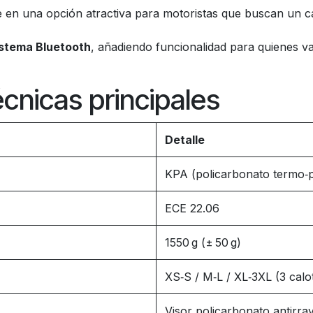
e en una opción atractiva para motoristas que buscan un c
istema Bluetooth
, añadiendo funcionalidad para quienes va
écnicas principales
Detalle
KPA (policarbonato termo‑pl
ECE 22.06
1550 g (± 50 g)
XS‑S / M‑L / XL‑3XL (3 calo
Visor policarbonato antirray