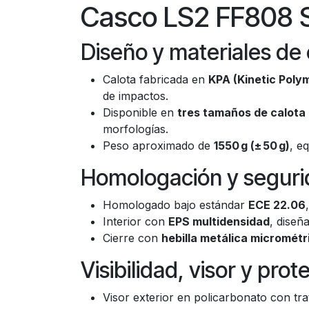
Casco LS2 FF808 
Diseño y materiales de 
Calota fabricada en
KPA (Kinetic Polym
de impactos.
Disponible en
tres tamaños de calota
morfologías.
Peso aproximado de
1550 g (± 50 g)
, e
Homologación y segurid
Homologado bajo estándar
ECE 22.06
Interior con
EPS multidensidad
, diseñ
Cierre con
hebilla metálica micrométr
Visibilidad, visor y pro
Visor exterior en policarbonato con tr