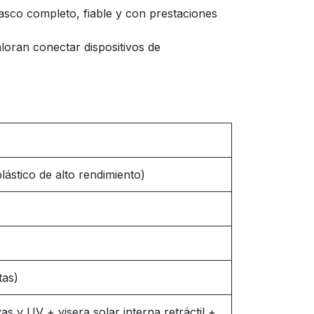
asco completo, fiable y con prestaciones
loran conectar dispositivos de
ástico de alto rendimiento)
tas)
as y UV + visera solar interna retráctil +