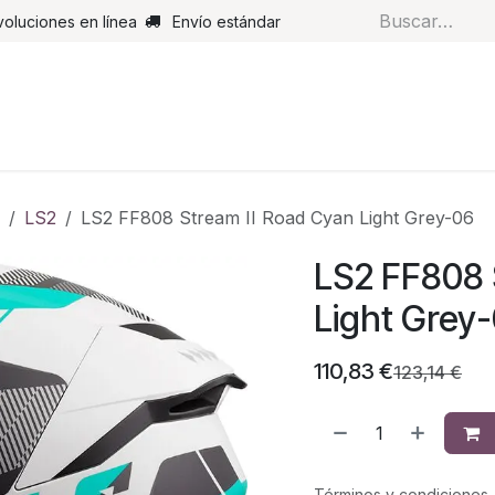
voluciones en línea
Envío estándar
s
Pantalones
Botas
Guantes
Airbags
Monos de cue
LS2
LS2 FF808 Stream II Road Cyan Light Grey-06
LS2 FF808 
Light Grey
110,83
€
123,14
€
Términos y condiciones