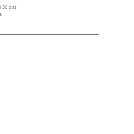
e 30 días
s