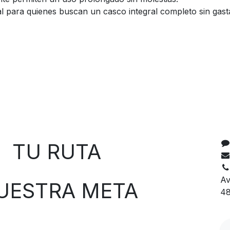
eal para quienes buscan un casco integral completo sin gas
C
 RUTA
Av
TRA META
48