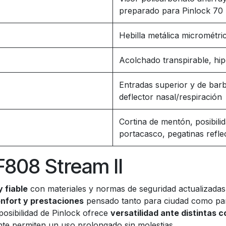
preparado para Pinlock 70
Hebilla metálica micrométri
Acolchado transpirable, hi
Entradas superior y de barbi
deflector nasal/respiración
Cortina de mentón, posibili
portacasco, pegatinas refle
F808 Stream II
 fiable
con materiales y normas de seguridad actualizadas
confort y prestaciones
pensado tanto para ciudad como par
 posibilidad de Pinlock ofrece
versatilidad ante distintas c
iente permiten un uso prolongado sin molestias.