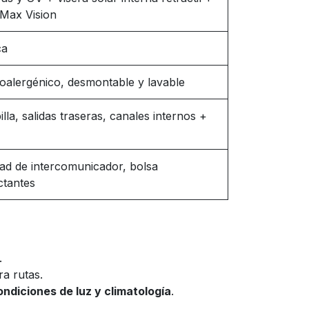
 Max Vision
ca
poalergénico, desmontable y lavable
lla, salidas traseras, canales internos +
dad de intercomunicador, bolsa
ctantes
.
a rutas.
ondiciones de luz y climatología
.