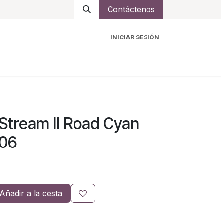
Contáctenos
INICIAR SESIÓN
ro
Intercomunicadores
Accesorios
Ayuda
Stream II Road Cyan
-06
Añadir a la cesta