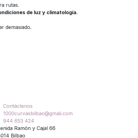
a rutas.
ondiciones de luz y climatología
.
tar demasiado.
ontáctenos
Contáctenos
1000curvasbilbao@gmail.com
944 653 424
enida Ramón y Cajal 66
014 Bilbao