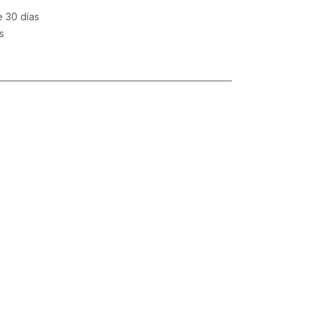
e 30 días
s