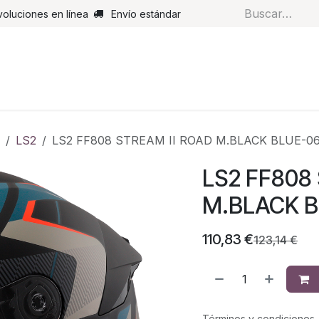
voluciones en línea
Envío estándar
s
Pantalones
Botas
Guantes
Airbags
Monos de cue
LS2
LS2 FF808 STREAM II ROAD M.BLACK BLUE-0
LS2 FF808
M.BLACK B
110,83
€
123,14
€
Términos y condiciones