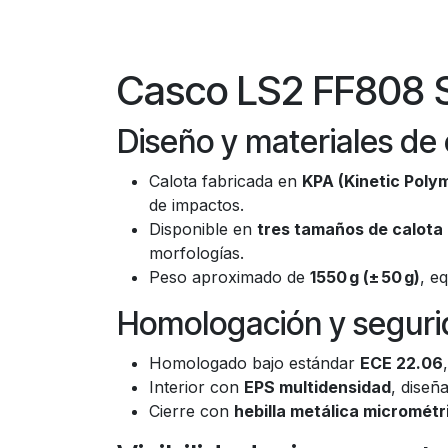
Casco LS2 FF808 
Diseño y materiales de 
Calota fabricada en
KPA (Kinetic Polym
de impactos.
Disponible en
tres tamaños de calota
morfologías.
Peso aproximado de
1550 g (± 50 g)
, e
Homologación y segurid
Homologado bajo estándar
ECE 22.06
Interior con
EPS multidensidad
, diseñ
Cierre con
hebilla metálica micrométr