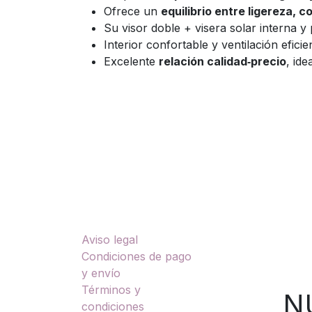
Ofrece un
equilibrio entre ligereza, 
Su visor doble + visera solar interna y
Interior confortable y ventilación efic
Excelente
relación calidad‑precio
, id
Enlaces útiles
Sobre nosotros
Aviso legal
TU
Condiciones de pago
y envío
Términos y
NUES
condiciones