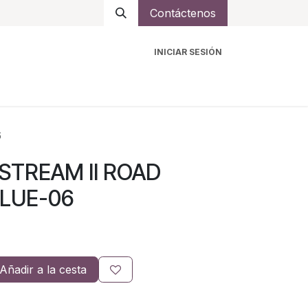
Contáctenos
INICIAR SESIÓN
ro
Intercomunicadores
Accesorios
Ayuda
6
 STREAM II ROAD
LUE-06
Añadir a la cesta