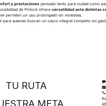
confort y prestaciones
pensado tanto para ciudad como par
 posibilidad de Pinlock ofrece
versatilidad ante distintas c
iente permiten un uso prolongado sin molestias.
eal para quienes buscan un casco integral completo sin gas
C
 RUTA
Av
TRA META
48