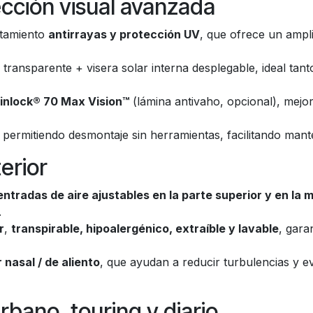
tección visual avanzada
atamiento
antirrayas y protección UV
, que ofrece un ampl
al transparente + visera solar interna desplegable, ideal t
inlock® 70 Max Vision™
(lámina antivaho, opcional), mejor
, permitiendo desmontaje sin herramientas, facilitando mant
terior
entradas de aire ajustables en la parte superior y en la
.
r
,
transpirable, hipoalergénico, extraíble y lavable
, gara
 nasal / de aliento
, que ayudan a reducir turbulencias y 
rbano, touring y diario