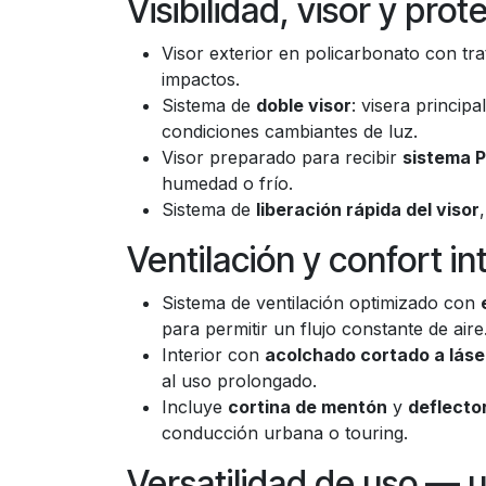
Visibilidad, visor y pro
Visor exterior en policarbonato con tr
impactos.
Sistema de
doble visor
: visera princip
condiciones cambiantes de luz.
Visor preparado para recibir
sistema P
humedad o frío.
Sistema de
liberación rápida del visor
Ventilación y confort in
Sistema de ventilación optimizado con
para permitir un flujo constante de aire
Interior con
acolchado cortado a láse
al uso prolongado.
Incluye
cortina de mentón
y
deflector
conducción urbana o touring.
Versatilidad de uso — u