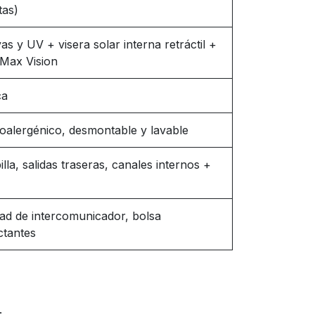
tas)
as y UV + visera solar interna retráctil +
 Max Vision
ca
poalergénico, desmontable y lavable
lla, salidas traseras, canales internos +
dad de intercomunicador, bolsa
ctantes
.