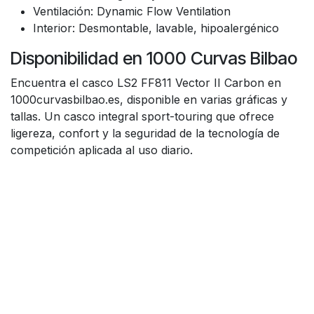
Ventilación: Dynamic Flow Ventilation
Interior: Desmontable, lavable, hipoalergénico
Disponibilidad en 1000 Curvas Bilbao
Encuentra el casco LS2 FF811 Vector II Carbon en
1000curvasbilbao.es, disponible en varias gráficas y
tallas. Un casco integral sport-touring que ofrece
ligereza, confort y la seguridad de la tecnología de
competición aplicada al uso diario.
casco LS2 FF811 Vector II Carbon, casco LS2 integral,
casco LS2 ECE 22.06, casco LS2 Bilbao, casco LS2
touring, casco LS2 fibra de carbono, casco sport-
touring LS2, casco LS2 con visor solar.